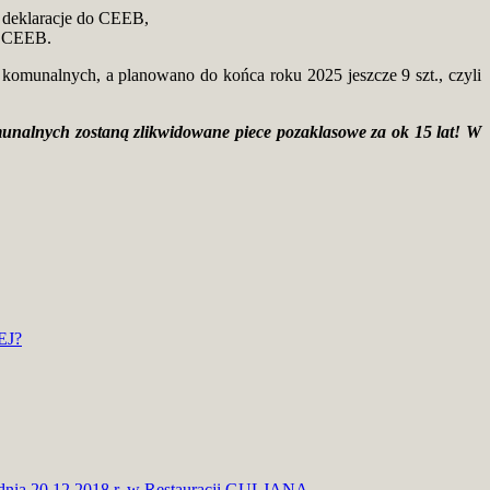
 deklaracje do CEEB,
o CEEB.
komunalnych, a planowano do końca roku 2025 jeszcze 9 szt., czyli
omunalnych zostaną zlikwidowane piece pozaklasowe za ok 15 lat!
W
EJ?
dnia 20.12.2018 r. w Restauracji GULJANA