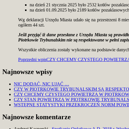
na dzień 21 stycznia 2025 było 2532 kotłów pozakl
na dzień 01.09.2025 było 2189 kotłów pozaklasowyc
Wg deklaracji Urzędu Miasta udało się na przestrzeni 8 m
ogółem 44 szt.
Jeśli przyjąć iż dane przesłane z Urzędu Miasta są prawi
Piotrkowie Trybunalskim nie są respektowane w pełni zap
Wszystkie obliczenia zostały wykonane na podstawie danyc
Nawigacja
Poprzedni wpis
CZY CHCEMY CZYSTEGO POWIETRZA
wpisu
Najnowsze wpisy
NIC DODAĆ, NIC UJĄĆ …
CZY W PIOTRKOWIE TRYBUNALSKIM SĄ RESPEKT
CZY CHCEMY CZYSTEGO POWIETRZA W PIOTRKOWI
CZY STAN POWIETRZA W PIOTRKOWIE TRYBUNALS
WSTĘPNE STATYSTYKI PRZEKROCZEŃ NORM POWIE
Najnowsze komentarze
Andrzej Kacperski
-
Spotkanie Opłatkowe A.D. 2018 r. Wych