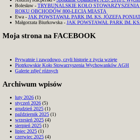
Bolesław
-
TRYBUNALSKIE KOŁO STOWARZYSZENIA
ROKU OBCHODÓW 800-LECIA MIASTA
Ewa
-
JAK POWSTAWAŁ PARK IM. KS. JÓZEFA PON
Małgorzata Biurkowska
-
JAK POWSTAWAŁ PARK IM. K
Moja strona na FACEBOOK
Prywatnie i zawodowo, czyli historie z życia wzięte
Piotrkowskie Koło Stowarzyszenia Wychowanków AGH
Blog
Galerie zdjęć różnych
Archiwum wpisów
luty 2026
(1)
styczeń 2026
(5)
grudzień 2025
(1)
październik 2025
(1)
wrzesień 2025
(4)
sierpień 2025
(1)
lipiec 2025
(1)
czerwiec 2025
(4)