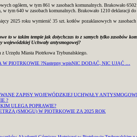
asowych ogółem, w tym 861 w zasobach komunalnych. Brakowało 6502
h, w tym 640 w zasobach komunalnych. Brakowało 1210 deklaracji d
iesięcy 2025 roku wymienić 35 szt. kotłów pozaklasowych w zasobach 
dłowe to w takim tempie jak dotychczas to z samych tylko zasobów k
isy wojewódzkiej Uchwały antysmogowej?
h z Urzędu Miasta Piotrkowa Trybunalskiego.
 W PIOTRKOWIE ?
Następny wpis
NIC DODAĆ, NIC UJĄĆ …
OWANE ZAPISY WOJEWÓDZKIEJ UCHWAŁY ANTYSMOGOW
E ?
KIM ULEGA POPRAWIE?
TRZA (SMOGU) W PIOTRKOWIE ZA 2025 ROK
owanków Akademii Górniczo-Hutniczej w Piotrkowie Trybunalskim z 