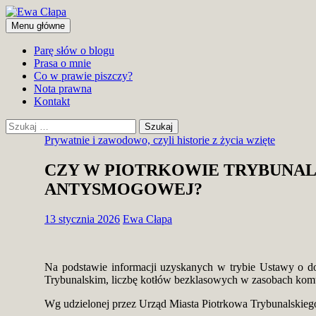
Przejdź
do
Szukaj
Menu główne
treści
Ewa Cłapa
Parę słów o blogu
Prasa o mnie
Co w prawie piszczy?
Nota prawna
Kontakt
Szukaj:
Prywatnie i zawodowo, czyli historie z życia wzięte
CZY W PIOTRKOWIE TRYBUNAL
ANTYSMOGOWEJ?
13 stycznia 2026
Ewa Cłapa
Na podstawie informacji uzyskanych w trybie Ustawy o do
Trybunalskim, liczbę kotłów bezklasowych w zasobach komu
Wg udzielonej przez Urząd Miasta Piotrkowa Trybunalskiego