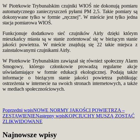
W Piotrkowie Trybunalskim czujniki WIOŚ nie dokonują pomiaru
automatycznego zanieczyszczeń pyłami PM 2,5. Takie pomiary są
dokonywane tylko w formie „ręcznej”. W mieście jest tylko jedna
stacja pomiarowa WIOŚ.
Funkcjonuje dodatkowo sieć czujników Airly dzięki którym
mieszkańcy miasta są w stanie zorientować się w bieżącym stanie
jakości powietrza. W mieście znajdują się 22 takie miejsca z
zainstalowanymi czujnikami Airly.
W Piotrkowie Trybunalskim zawiązał się również społeczny Alarm
Smogowy, którego członkowie prowadzą regularne akcje
uświadamiające w formie edukacji ekologicznej. Podają także
informacje o bieżącym stanie jakości powietrza publikując
ostrzeżenia w internecie na swoich stronach internetowych, a także
w mediach społecznościowych.
Nawigacja
Poprzedni wpis
NOWE NORMY JAKOŚCI POWIETRZA –
ZESTAWIENIE
Następny wpis
KOPCIUCHY MUSZĄ ZOSTAĆ
wpisu
ZLIKWIDOWANE
Najnowsze wpisy