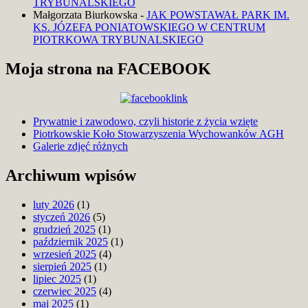
TRYBUNALSKIEGO
Małgorzata Biurkowska
-
JAK POWSTAWAŁ PARK IM.
KS. JÓZEFA PONIATOWSKIEGO W CENTRUM
PIOTRKOWA TRYBUNALSKIEGO
Moja strona na FACEBOOK
Prywatnie i zawodowo, czyli historie z życia wzięte
Piotrkowskie Koło Stowarzyszenia Wychowanków AGH
Blog
Galerie zdjęć różnych
Archiwum wpisów
luty 2026
(1)
styczeń 2026
(5)
grudzień 2025
(1)
październik 2025
(1)
wrzesień 2025
(4)
sierpień 2025
(1)
lipiec 2025
(1)
czerwiec 2025
(4)
maj 2025
(1)