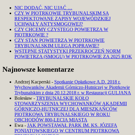
NIC DODAĆ, NIC UJĄĆ …
CZY W PIOTRKOWIE TRYBUNALSKIM SĄ
RESPEKTOWANE ZAPISY WOJEWÓDZKIEJ
UCHWAŁY ANTYSMOGOWEJ?
CZY CHCEMY CZYSTEGO POWIETRZA W
PIOTRKOWIE ?
CZY STAN POWIETRZA W PIOTRKOWIE
TRYBUNALSKIM ULEGA POPRAWIE?
WSTĘPNE STATYSTYKI PRZEKROCZEŃ NORM
POWIETRZA (SMOGU) W PIOTRKOWIE ZA 2025 ROK
Najnowsze komentarze
Andrzej Kacperski
-
Spotkanie Opłatkowe A.D. 2018 r.
Wychowanków Akademii Górniczo-Hutniczej w Piotrkowie
Trybunalskim z dnia 20.12.2018 r. w Restauracji GULJANA
Bolesław
-
TRYBUNALSKIE KOŁO
STOWARZYSZENIA WYCHOWANKÓW AKADEMII
GÓRNICZO-HUTNICZEJ DLA MIESZKAŃCÓW
PIOTRKOWA TRYBUNALSKIEGO W ROKU
OBCHODÓW 800-LECIA MIASTA
Ewa
-
JAK POWSTAWAŁ PARK IM. KS. JÓZEFA
PONIATOWSKIEGO W CENTRUM PIOTRKOWA