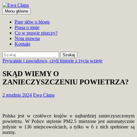
Przejdź
do
Szukaj
Menu główne
treści
Ewa Cłapa
Parę słów o blogu
Prasa o mnie
Co w prawie piszczy?
Nota prawna
Kontakt
Szukaj:
Prywatnie i zawodowo, czyli historie z życia wzięte
SKĄD WIEMY O
ZANIECZYSZCZENIU POWIETRZA?
2 grudnia 2024
Ewa Cłapa
Polska jest w czołówce krajów o najbardziej zanieczyszczonym
powietrzu. W Polsce stężenie PM2.5 mierzone jest automatycznie
jedynie w 136 miejscowościach, a tylko w 6 z nich spełnione są
normy.