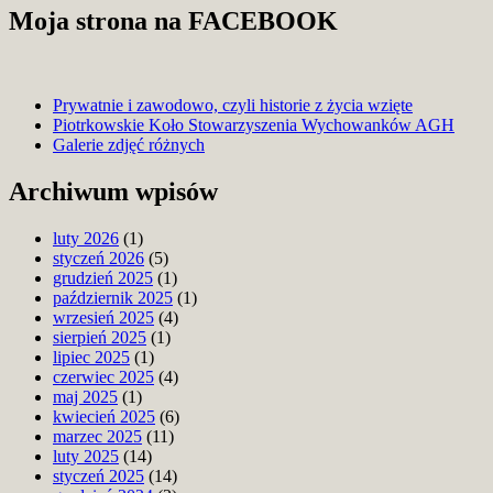
Moja strona na FACEBOOK
Prywatnie i zawodowo, czyli historie z życia wzięte
Piotrkowskie Koło Stowarzyszenia Wychowanków AGH
Blog
Galerie zdjęć różnych
Archiwum wpisów
luty 2026
(1)
styczeń 2026
(5)
grudzień 2025
(1)
październik 2025
(1)
wrzesień 2025
(4)
sierpień 2025
(1)
lipiec 2025
(1)
czerwiec 2025
(4)
maj 2025
(1)
kwiecień 2025
(6)
marzec 2025
(11)
luty 2025
(14)
styczeń 2025
(14)