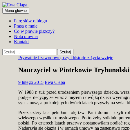
Przejdź
do
Szukaj
Menu główne
treści
Ewa Cłapa
Parę słów o blogu
Prasa o mnie
Co w prawie piszczy?
Nota prawna
Kontakt
Szukaj:
Prywatnie i zawodowo, czyli historie z życia wzięte
Nauczyciel w Piotrkowie Trybunalsk
9 lutego 2015
Ewa Cłapa
W 1988 r. tuż przed urodzeniem pierwszego dziecka, wraz
podjęła decyzję, że wraz z mężem i dwójką dzieci wyemigruj
syn Janusz, a po kolejnych dwóch latach przyszły na świat bl
Przez cztery lata pełniłam rolę tzw. Pani domu – czyli 
większego wysiłku umysłowego. Po to żeby solidnie potreno
polski. Po czterech latach przerwy postanowiłam podjąć
Nadarzyła się okazja i w ramach umowy na zastępstwo rozp