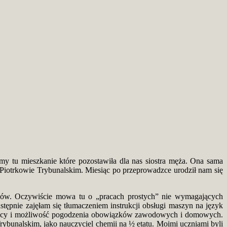
y tu mieszkanie które pozostawiła dla nas siostra męża. Ona sama
 w Piotrkowie Trybunalskim. Miesiąc po przeprowadzce urodził nam się
uchów. Oczywiście mowa tu o „pracach prostych” nie wymagających
tępnie zajęłam się tłumaczeniem instrukcji obsługi maszyn na język
 pracy i możliwość pogodzenia obowiązków zawodowych i domowych.
bunalskim, jako nauczyciel chemii na ½ etatu. Moimi uczniami byli