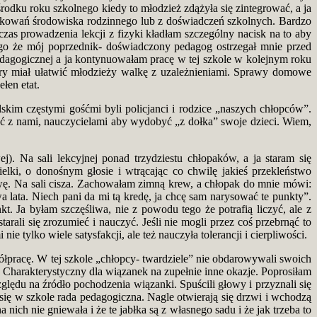
rodku roku szkolnego kiedy to młodzież zdążyła się zintegrować, a ja
nkowań środowiska rodzinnego lub z doświadczeń szkolnych. Bardzo
zas prowadzenia lekcji z fizyki kładłam szczególny nacisk na to aby
go że mój poprzednik- doświadczony pedagog ostrzegał mnie przed
dagogicznej a ja kontynuowałam pracę w tej szkole w kolejnym roku
óry miał ułatwić młodzieży walkę z uzależnieniami. Sprawy domowe
łen etat.
skim częstymi gośćmi byli policjanci i rodzice „naszych chłopców”.
wać z nami, nauczycielami aby wydobyć „z dołka” swoje dzieci. Wiem,
. Na sali lekcyjnej ponad trzydziestu chłopaków, a ja staram się
elki, o donośnym głosie i wtrącając co chwilę jakieś przekleństwo
ę. Na sali cisza. Zachowałam zimną krew, a chłopak do mnie mówi:
a lata. Niech pani da mi tą kredę, ja chcę sam narysować te punkty”.
. Ja byłam szczęśliwa, nie z powodu tego że potrafią liczyć, ale z
rali się zrozumieć i nauczyć. Jeśli nie mogli przez coś przebrnąć to
ie tylko wiele satysfakcji, ale też nauczyła tolerancji i cierpliwości.
łpracę. W tej szkole „chłopcy- twardziele” nie obdarowywali swoich
. Charakterystyczny dla wiązanek na zupełnie inne okazje. Poprosiłam
ględu na źródło pochodzenia wiązanki. Spuścili głowy i przyznali się
 się w szkole rada pedagogiczna. Nagle otwierają się drzwi i wchodzą
ich nie gniewała i że te jabłka są z własnego sadu i że jak trzeba to