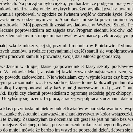
wówkach. Na początku było ciężko, tym bardziej że podjęłam pracę w ś
iowie mieli za sobą wiele przykrych przeżyć wynikających z uwaru
wania i spróbowali w zgodzie ze światem wejść w dorosłe życie. Podc
zystanie w codziennym życiu. Spodobała mi się ta praca pomimo te
koda zdrowia”. Mój poprzednik został wykładowcą w Wyższej Szkole Pe
ołecznie poprowadziłam też zajęcia tzw. Program siedmiu kroków kt
rzez ten kolejny rok mogłam pracować w wymiarze przekraczającym pe
ej szkole mieszczącej się przy ul. Próchnika w Piotrkowie Trybunal
zych uczniów, a rodzice (przynajmniej część) starali się współpraco
onymi pracownikami lub prowadzą swoją działalność gospodarczą.
adziłam w drugiej klasie (odpowiednik 8 klasy szkoły podstawowej)
 połowie lekcji, z ostatniej ławki zrywa się najstarszy uczeń, wi
ego powodu zadowolona. Nie wiedziałam czy wyjmie kastet czy brzytw
ybym ja zrozumiał ch…. to w siódmej klasie to nie kiblowałbym tam dw
ablicą i zaproponowali aby każdy mógł narysować kredą „swój” punkt
ki, fizyki czy chemii prowadziłam z ogromną radością gdyż chłopcy sta
a. Uczyliśmy się razem. Ta praca, a raczej współpraca z uczniami dała mi n
a klasa przyniosła mi piękny bukiet kwiatów w podziękowaniu za wspó
 wiązankę dyskretnie i zauważyłam charakterystyczny kolor wstążeczki
 te kwiaty. Zaznaczyłam że doceniam ich gest i że jest mi miło bez wz
 na miejsce. Kolejnego dnia , po zakończeniu roku szkolnego odbywała
do mnie i mówią że bardzo im wstyd za poprzedni dzień, żebym się na n