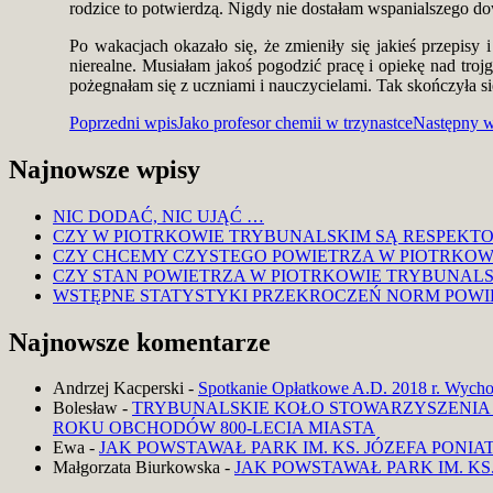
rodzice to potwierdzą. Nigdy nie dostałam wspanialszego d
Po wakacjach okazało się, że zmieniły się jakieś przepis
nierealne. Musiałam jakoś pogodzić pracę i opiekę nad tr
pożegnałam się z uczniami i nauczycielami. Tak skończyła s
Nawigacja
Poprzedni wpis
Jako profesor chemii w trzynastce
Następny w
wpisu
Najnowsze wpisy
NIC DODAĆ, NIC UJĄĆ …
CZY W PIOTRKOWIE TRYBUNALSKIM SĄ RESPEKT
CZY CHCEMY CZYSTEGO POWIETRZA W PIOTRKOWI
CZY STAN POWIETRZA W PIOTRKOWIE TRYBUNALS
WSTĘPNE STATYSTYKI PRZEKROCZEŃ NORM POWIE
Najnowsze komentarze
Andrzej Kacperski
-
Spotkanie Opłatkowe A.D. 2018 r. Wych
Bolesław
-
TRYBUNALSKIE KOŁO STOWARZYSZENIA
ROKU OBCHODÓW 800-LECIA MIASTA
Ewa
-
JAK POWSTAWAŁ PARK IM. KS. JÓZEFA PON
Małgorzata Biurkowska
-
JAK POWSTAWAŁ PARK IM. K