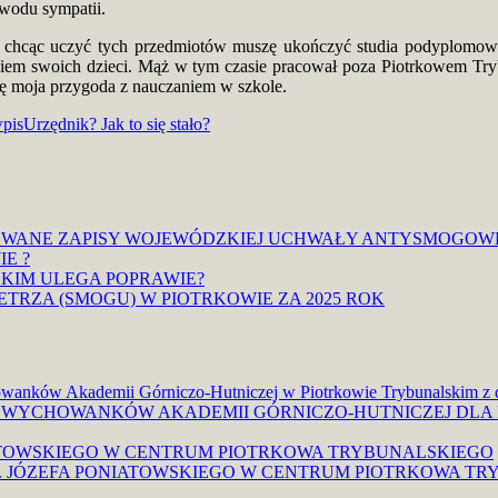
owodu sympatii.
y i chcąc uczyć tych przedmiotów muszę ukończyć studia podyplomow
ojgiem swoich dzieci. Mąż w tym czasie pracował poza Piotrkowem Try
ię moja przygoda z nauczaniem w szkole.
pis
Urzędnik? Jak to się stało?
OWANE ZAPISY WOJEWÓDZKIEJ UCHWAŁY ANTYSMOGOW
E ?
KIM ULEGA POPRAWIE?
TRZA (SMOGU) W PIOTRKOWIE ZA 2025 ROK
owanków Akademii Górniczo-Hutniczej w Piotrkowie Trybunalskim z 
 WYCHOWANKÓW AKADEMII GÓRNICZO-HUTNICZEJ DLA
IATOWSKIEGO W CENTRUM PIOTRKOWA TRYBUNALSKIEGO
S. JÓZEFA PONIATOWSKIEGO W CENTRUM PIOTRKOWA T