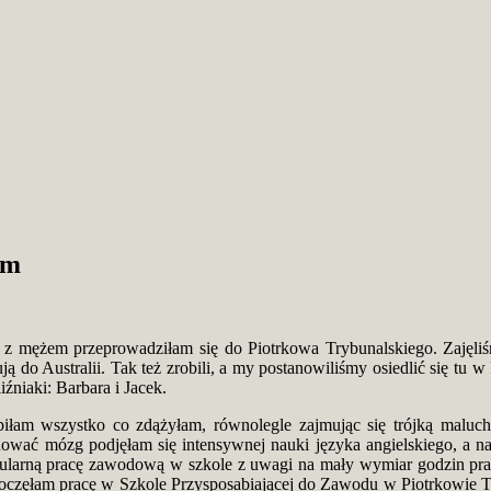
im
 z mężem przeprowadziłam się do Piotrkowa Trybunalskiego. Zajęliśm
ą do Australii. Tak też zrobili, a my postanowiliśmy osiedlić się tu
iźniaki: Barbara i Jacek.
robiłam wszystko co zdążyłam, równolegle zajmując się trójką mal
wać mózg podjęłam się intensywnej nauki języka angielskiego, a nas
 regularną pracę zawodową w szkole z uwagi na mały wymiar godzin
oczęłam pracę w Szkole Przysposabiającej do Zawodu w Piotrkowie Try