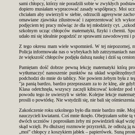
sami chłopcy, którzy nie poradzili sobie w zwykłych podsta
dopiero musiałam wypracować zasady współpracy. Moi uczn
chciałam aby uwierzyli w siebie, odrzucili agresywne zacho
omawiane zjawiska zilustrować i zaprezentować ich wykor
podjęciem tej pracy mówiąc że dla tej młodzieży cyt. „sz
szkolnym ucząc chłopców matematyki, fizyki i chemii. Sp
udało mi się idealnie pogodzić ze sprawami zawodowymi i p
Z tego okresu mam wiele wspomnień. W tej niepozornej, mał
Policja informowała nas o wybrykach lub zatrzymaniach nas
że większość chłopców podjęła dalszą naukę i dziś są ceni
Pamiętam dość dobrze pewną lekcję matematyki którą prow
wytłumaczyć nanoszenie punktów na układ współrzędnych. W
podchodzi do mnie do tablicy. Nie powiem żebym była z t
"ja panią bardzo, bardzo przepraszam za to że klnę, ale gd
Klasa odetchnęła, wszyscy zaczęli kibicować koledze pod t
powodu tego że uwierzyli w siebie. Kolejne lekcje matematy
prosili o powtórkę. Nie wstydzili się, nie bali się ośmieszeni
Zakończenie roku szkolnego było dla mnie bardzo miłe. Moj
nauczycieli kwiatami. Coś mnie tknęło. Obejrzałam sobie tą
dwóch uczniów i poprosiłam żeby mi powiedzieli skąd wzięli
skąd wzięli. Po dłuższej rozmowie przyrzekli, że odłożą ją
„moi” chłopcy z koszykiem jabłek – papierówek. Suną prosto 