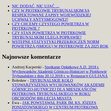
NIC DODAĆ, NIC UJĄĆ …
CZY W PIOTRKOWIE TRYBUNALSKIM SĄ
RESPEKTOWANE ZAPISY WOJEWÓDZKIEJ
UCHWAŁY ANTYSMOGOWEJ?
CZY CHCEMY CZYSTEGO POWIETRZA W
PIOTRKOWIE ?
CZY STAN POWIETRZA W PIOTRKOWIE
TRYBUNALSKIM ULEGA POPRAWIE?
WSTĘPNE STATYSTYKI PRZEKROCZEŃ NORM
POWIETRZA (SMOGU) W PIOTRKOWIE ZA 2025 ROK
Najnowsze komentarze
Andrzej Kacperski
-
Spotkanie Opłatkowe A.D. 2018 r.
Wychowanków Akademii Górniczo-Hutniczej w Piotrkowie
Trybunalskim z dnia 20.12.2018 r. w Restauracji GULJANA
Bolesław
-
TRYBUNALSKIE KOŁO
STOWARZYSZENIA WYCHOWANKÓW AKADEMII
GÓRNICZO-HUTNICZEJ DLA MIESZKAŃCÓW
PIOTRKOWA TRYBUNALSKIEGO W ROKU
OBCHODÓW 800-LECIA MIASTA
Ewa
-
JAK POWSTAWAŁ PARK IM. KS. JÓZEFA
PONIATOWSKIEGO W CENTRUM PIOTRKOWA