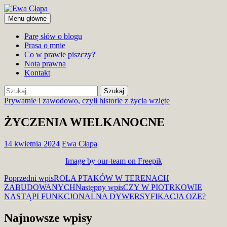
Przejdź
do
Szukaj
Menu główne
treści
Ewa Cłapa
Parę słów o blogu
Prasa o mnie
Co w prawie piszczy?
Nota prawna
Kontakt
Szukaj:
Prywatnie i zawodowo, czyli historie z życia wzięte
ŻYCZENIA WIELKANOCNE
14 kwietnia 2024
Ewa Cłapa
Image by our-team on Freepik
Nawigacja
Poprzedni wpis
ROLA PTAKÓW W TERENACH
ZABUDOWANYCH
Następny wpis
CZY W PIOTRKOWIE
wpisu
NASTĄPI FUNKCJONALNA DYWERSYFIKACJA OZE?
Najnowsze wpisy