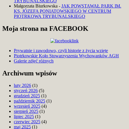
TRYBUNALSKIEGO
Małgorzata Biurkowska
-
JAK POWSTAWAŁ PARK IM.
KS. JÓZEFA PONIATOWSKIEGO W CENTRUM
PIOTRKOWA TRYBUNALSKIEGO
Moja strona na FACEBOOK
Prywatnie i zawodowo, czyli historie z życia wzięte
Piotrkowskie Koło Stowarzyszenia Wychowanków AGH
Blog
Galerie zdjęć różnych
Archiwum wpisów
luty 2026
(1)
styczeń 2026
(5)
grudzień 2025
(1)
październik 2025
(1)
wrzesień 2025
(4)
sierpień 2025
(1)
lipiec 2025
(1)
czerwiec 2025
(4)
maj 2025
(1)